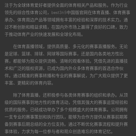
注于为全球体育爱好者提供全面的体育相关产品和服务。作为行业
领先的综合性体育公司，
best365中国版官网
在体育直播、体育赛事
承办、体育周边产品等领域拥有丰富的经验和深厚的技术实力。通
过不断创新和精益求精，在国内外市场上赢得了良好的口碑，致力
于推动体育产业的快速发展和全球化布局。
在体育直播领域，提供高质量、多元化的赛事直播服务。无论
是足球、篮球、排球、网球等国际赛事，还是国内各类地方性比
赛，都能够为观众提供流畅、清晰的观看体验。凭借先进的直播技
术和广泛的版权资源，已成为国内外众多体育赛事的首选合作伙
伴。通过精准的赛事转播和专业的赛事解说，为广大观众提供了更
丰富、更精彩的体育内容。
除了体育直播，还积极参与各类体育赛事的组织和承办。从顶
级的国际赛事到地方性的体育活动，凭借其强大的赛事运营经验和
优质的服务，已经成功举办了多个规模盛大的体育赛事。公司拥有
一支专业的赛事策划和执行团队，能够为合作方提供从赛事前期筹
备到赛事后期总结的全方位支持。通过不断优化赛事流程和提升赛
事体验，力求为每一位参与者和观众创造难忘的体育记忆。