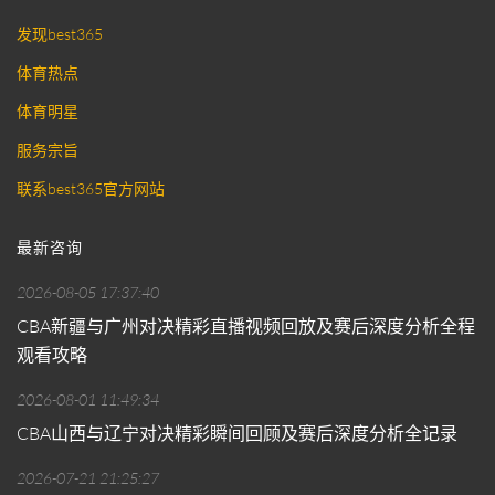
发现best365
体育热点
体育明星
服务宗旨
联系best365官方网站
最新咨询
2026-08-05 17:37:40
CBA新疆与广州对决精彩直播视频回放及赛后深度分析全程
观看攻略
2026-08-01 11:49:34
CBA山西与辽宁对决精彩瞬间回顾及赛后深度分析全记录
2026-07-21 21:25:27