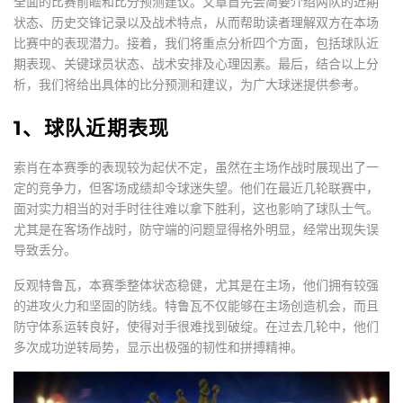
全面的比赛前瞻和比分预测建议。文章首先会简要介绍两队的近期
状态、历史交锋记录以及战术特点，从而帮助读者理解双方在本场
比赛中的表现潜力。接着，我们将重点分析四个方面，包括球队近
期表现、关键球员状态、战术安排及心理因素。最后，结合以上分
析，我们将给出具体的比分预测和建议，为广大球迷提供参考。
1、球队近期表现
索肖在本赛季的表现较为起伏不定，虽然在主场作战时展现出了一
定的竞争力，但客场成绩却令球迷失望。他们在最近几轮联赛中，
面对实力相当的对手时往往难以拿下胜利，这也影响了球队士气。
尤其是在客场作战时，防守端的问题显得格外明显，经常出现失误
导致丢分。
反观特鲁瓦，本赛季整体状态稳健，尤其是在主场，他们拥有较强
的进攻火力和坚固的防线。特鲁瓦不仅能够在主场创造机会，而且
防守体系运转良好，使得对手很难找到破绽。在过去几轮中，他们
多次成功逆转局势，显示出极强的韧性和拼搏精神。