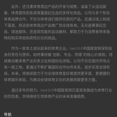
此外，还注重体育周边产品的开发与销售，涵盖了从运动装
备、体育服饰到各类限量版纪念品的多样化商品。公司与多个知名
体育品牌合作，不仅为体育迷们提供优质的产品，还通过线上和线
下渠道，将这些体育周边产品推广到全球各地。无论是赛事纪念
品、球迷服饰，还是高性能的运动器材，都致力于为消费者带来独
特的购买体验和高性价比的商品。
作为一家本土成长起来的体育企业，
best365中国版官网
深知自
身的责任与使命，始终秉持着“创新、专业、热情”的核心价值观，持
续推动着体育产业的多元化和国际化进程。公司不仅在国内市场占
有一席之地，更通过不断扩展国际合作伙伴关系，逐步实现全球布
局。未来，将继续致力于为全球体育爱好者提供更丰富、更便捷的
体育娱乐体验，为推动全球体育文化的发展贡献更多力量。
通过多年的努力，
best365中国版官网
已逐渐发展成为体育行业
的佼佼者，并将继续引领体育产业的未来发展趋势。
导航