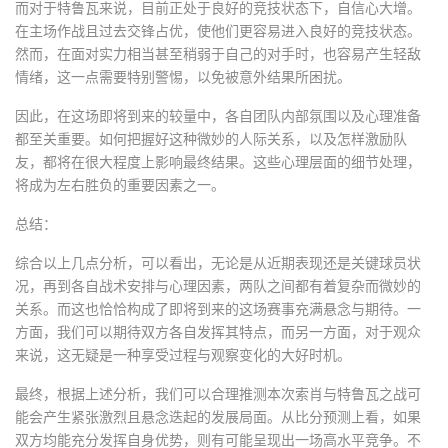
而对于特鲁瓦来说，目前正处于良好的竞技状态下，自信心大增。
在主场作战且过去交锋占优，使他们更容易进入良好的竞技状态。
然而，在面对实力相当甚至稍弱于自己的对手时，也容易产生轻敌
情绪，这一点需要特别警惕，以免被意外结果所困扰。
因此，在这场即将到来的较量中，各自团队内部氛围以及心理准备
都至关重要。如何把握好这种微妙的人际关系，以及怎样激励队
友，都将在很大程度上影响最终结果。这些心理层面的细节处理，
将成为左右胜负的重要因素之一。
总结：
综合以上几点分析，可以看出，无论是从近期表现还是关键球员状
况，再到各自战术安排与心理因素，两队之间都有着复杂而微妙的
关系。而这也恰恰构成了即将到来的这场赛事充满悬念与期待。一
方面，我们可以期待双方各自发挥其特点，而另一方面，对于观众
来说，这无疑是一种享受过程与观察变化的大好时机。
最终，根据上述分析，我们可以合理推测本次索肖与特鲁瓦之战可
能会产生紧张激烈且悬念迭起的发展局面。从比分预测上看，如果
双方均能充分发挥自身优势，则有可能呈现出一场高水平竞争。不