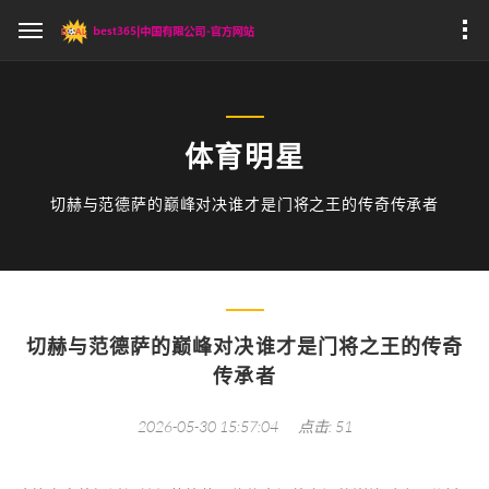
体育明星
切赫与范德萨的巅峰对决谁才是门将之王的传奇传承者
切赫与范德萨的巅峰对决谁才是门将之王的传奇
传承者
2026-05-30 15:57:04
点击: 51