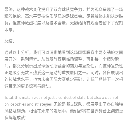
最终，这种战术变化提升了双方球队竞争力，并为观众呈现了一场
精彩绝伦、高水平竞技性质明显的足球盛会。尽管最终未能决定胜
负，但这种激烈程度以及技术含量，无疑给所有观看者留下了深刻
印象。
总结：
通过以上分析，我们可以清晰地看到这场国家联赛中两支劲旅之间
展开的一系列博弈。从首发阵容到临场调整，再到每一个精彩瞬
间，都充分展示出足球运动所蕴含的魅力与复杂性。而这种复杂性
正是吸引无数人热爱这一运动的重要原因之一。同时，各自展现出
的技战术水平，也为未来国际大赛奠定基础，让我们期待下一次相
遇带来的更多惊喜与感动。
Total, this match was not just a contest of skills, but also a clash of
philosophies and strategies. 无论是哪支球队，都展示出了各自独特
风格及韧劲，相信在未来的发展中，他们必将在世界舞台上创造更
多辉煌成就！