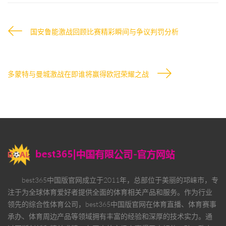
国安鲁能激战回顾比赛精彩瞬间与争议判罚分析
多蒙特与曼城激战在即谁将赢得欧冠荣耀之战
best365中国版官网
成立于2011年，总部位于美丽的邛崃市，专
注于为全球体育爱好者提供全面的体育相关产品和服务。作为行业
领先的综合性体育公司，
best365中国版官网
在体育直播、体育赛事
承办、体育周边产品等领域拥有丰富的经验和深厚的技术实力。通