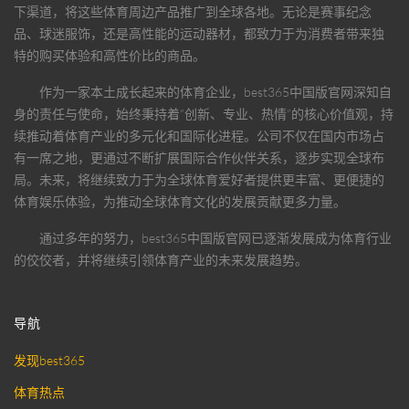
下渠道，将这些体育周边产品推广到全球各地。无论是赛事纪念
品、球迷服饰，还是高性能的运动器材，都致力于为消费者带来独
特的购买体验和高性价比的商品。
作为一家本土成长起来的体育企业，
best365中国版官网
深知自
身的责任与使命，始终秉持着“创新、专业、热情”的核心价值观，持
续推动着体育产业的多元化和国际化进程。公司不仅在国内市场占
有一席之地，更通过不断扩展国际合作伙伴关系，逐步实现全球布
局。未来，将继续致力于为全球体育爱好者提供更丰富、更便捷的
体育娱乐体验，为推动全球体育文化的发展贡献更多力量。
通过多年的努力，
best365中国版官网
已逐渐发展成为体育行业
的佼佼者，并将继续引领体育产业的未来发展趋势。
导航
发现best365
体育热点