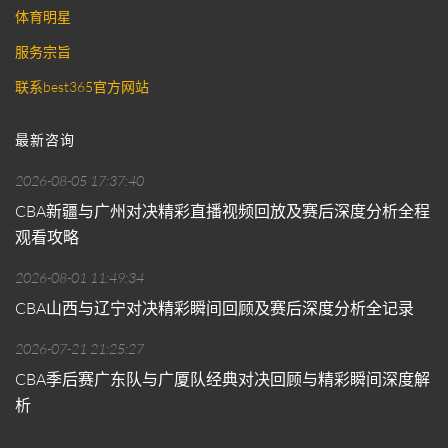
体育明星
服务宗旨
联系best365官方网站
最新咨询
2026-08-05 17:37:40
CBA新疆与广州对决精彩直播视频回放及赛后深度分析全程
观看攻略
2026-08-01 11:49:34
CBA山西与辽宁对决精彩瞬间回顾及赛后深度分析全记录
2026-07-21 21:25:27
CBA季后赛广东队与广厦队经典对决回顾与精彩瞬间深度解
析