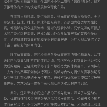
过不断创新和精益求精，在国内外市场上赢得了良好的口碑，致力
于推动体育产业的快速发展和全球化布局。
在体育直播领域，提供高质量、多元化的赛事直播服务。无论
是足球、篮球、排球、网球等国际赛事，还是国内各类地方性比
赛，都能够为观众提供流畅、清晰的观看体验。凭借先进的直播技
术和广泛的版权资源，已成为国内外众多体育赛事的首选合作伙
伴。通过精准的赛事转播和专业的赛事解说，为广大观众提供了更
丰富、更精彩的体育内容。
除了体育直播，还积极参与各类体育赛事的组织和承办。从顶
级的国际赛事到地方性的体育活动，凭借其强大的赛事运营经验和
优质的服务，已经成功举办了多个规模盛大的体育赛事。公司拥有
一支专业的赛事策划和执行团队，能够为合作方提供从赛事前期筹
备到赛事后期总结的全方位支持。通过不断优化赛事流程和提升赛
事体验，力求为每一位参与者和观众创造难忘的体育记忆。
此外，还注重体育周边产品的开发与销售，涵盖了从运动装
备、体育服饰到各类限量版纪念品的多样化商品。公司与多个知名
体育品牌合作，不仅为体育迷们提供优质的产品，还通过线上和线