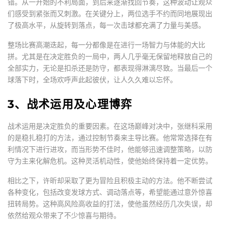
错。从一开始的不利局面，到后来逐渐找回节奏，这种波动让观众
们感受到紧张而又刺激。在关键分上，两位选手不约而同地展现出
了极高水平，从旋转到落点，每一次击球都充满了力量与美感。
整场比赛高潮迭起，每一分都像是在进行一场智力与体能的大比
拼。尤其是在决定胜负的一局中，两人几乎毫无保留地释放自己的
全部实力，无论是扣杀还是防守，都表现得淋漓尽致。当最后一个
球落下时，全场欢呼声此起彼伏，让人久久难以忘怀。
3、战术运用及心理博弈
战术运用是决定胜负的重要因素。在这场巅峰对决中，张继科采用
的是稳扎稳打的方法，通过控制节奏来主导比赛。他常常选择在有
利情况下进行进攻，而当形势不佳时，他能够迅速调整策略，以防
守为主来化解危机。这种灵活机动性，使他始终保持着一定优势。
相比之下，许昕却采取了更为冒险且积极主动的方法。他不断尝试
各种变化，包括改变发球方式、调动落点等，希望能通过意外惊喜
扭转局势。这种高风险高收益的打法，使他虽然经历几次失误，却
依然给观众带来了不少惊喜与期待。