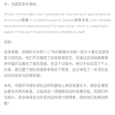
中，为国家争光添彩。
Totality of this match also highlights the importance of sportsmanship
and mutual尊重 in competitive sports. Despite竞争关系, both athletes
have demonstrated admiration for each other, which is a meaningful
aspect of the sport that transcends competition itself.
总结：
总体来看，张继科与许昕2017年的巅峰对决是一段令人难忘且富有
意义的历史。他们不仅展现了自身精湛技艺，还通过这场经典赛事
将中国乒坛推向了新的高度。在这个过程中，他们不仅实现了个人
价值，更为整个团队和国家争取到了荣誉，这正体现了一名顶尖运
动员应有担当和使命感。
未来，中国乒乓球队将在这样的基础上继续发展壮大，相信会涌现
出更多优秀的新星，以延续这一项国粹运动的发展历程。而我们作
为观众，则会继续关注并支持这些努力拼搏者，相信他们会再创辉
煌！