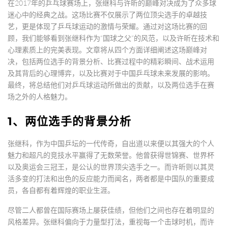
在2017年的乒乓球赛场上，张继科与许昕的巅峰对决成为了众多球
迷心中的经典之战。这场比赛不仅展示了两位顶尖选手的卓越技
艺，更是体现了乒乓球运动的激情与荣耀。通过对这场比赛的回
顾，我们能够看到张继科作为“国球之父”的风范，以及许昕在技术和
心理素质上的完美表现。文章将从四个方面详细阐述这场巅峰对
决，包括两位选手的背景分析、比赛过程中的精彩瞬间、战术运用
及其背后的心理博弈，以及比赛对于中国乒乓球未来发展的影响。
最终，将总结他们对乒乓球运动所做出的贡献，以及两位选手在赛
场之外的人格魅力。
1、两位选手的背景分析
张继科，作为中国乒坛的一代传奇，自出道以来便以其强大的个人
魅力和超凡的竞技水平赢得了无数荣誉。他曾获得世锦赛、世界杯
以及奥运会三冠王，是公认的世界顶尖选手之一。而许昕则以其灵
活多变的打法和出色的反应能力而闻名，两者都是中国队的重要成
员，各自都有着辉煌的职业生涯。
尽管二人都曾在国际赛场上屡获佳绩，但他们之间也存在着明显的
风格差异。张继科偏向于力量型打法，重视每一个击球时机，而许