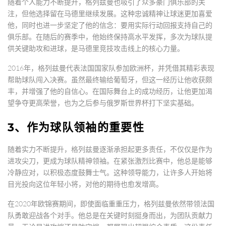
随着个人能力不断提升，格列兹曼也吸引了众多豪门俱乐部的关
注，但他选择留在马德里继续发展。这种忠诚精神让球迷更加喜爱
他，同时也进一步坚定了他的信念：要用实际行动回报支持自己的
俱乐部。在随后的赛季中，他始终保持高水平发挥，多次为球队提
供关键助攻和进球，是马德里竞技攻击线上的核心力量。
2016年，格列兹曼代表法国国家队参加欧洲杯，并凭借其精彩表现
帮助球队闯入决赛。虽然最终输给葡萄牙，但这一经历让他收获颇
丰，并增强了他的自信心。在国际舞台上的成功经历，让他更加渴
望争夺更高荣誉，也为之后参与俄罗斯世界杯打下坚实基础。
3、作为球队领袖的重要性
随着实力不断提升，格列兹曼逐渐承担起更多责任，不仅仅是作为
进攻尖刀，更成为球队精神领袖。在紧张激烈比赛中，他总是能够
冷静应对，以积极态度鼓舞士气。这种领导能力，让许多人开始将
目光投向这位年轻小将，对他的期待也愈发增高。
在2020年欧锦赛期间，即使面临重重压力，格列兹曼依然带领法国
队勇敢迎战各个对手。他总是在关键时刻挺身而出，为团队贡献力