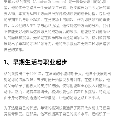
安东尼·格列兹曼（Antoine Griezmann）是一位备受瞩目的足球巨
星，他的传奇之路从一个天赋少年开始，逐步成长为当今足坛的重
要人物。本文将从四个方面详细探讨格列兹曼的成长历程，包括他
的早期生活与职业起步、在竞技场上的崛起、作为球队领袖的重要
性，以及他的人生哲学与心路历程。通过对这些方面的分析，我们
不仅能更好地理解这位球员的成功背后的故事，也能感受到他所经
历的磨难和挑战。无论是在俱乐部层面还是国家队中，格列兹曼都
展现出了卓越的才华和领导力，他的故事激励着无数年轻球员追求
自己的梦想。
1、早期生活与职业起步
格列兹曼出生于1991年，在法国的小城梅斯长大。他自小便展现出
对足球的浓厚兴趣，五岁时便开始接受系统训练。在这个阶段，他
的父母给予了他极大的支持和鼓励，使得他能够全心投入到这项运
动中。然而，随着年龄增长，格列兹曼也面临着许多挑战，特别是
由于身材较矮而遭遇的一些偏见，让他的足球之路并不平坦。
为了追逐自己的梦想，年轻的格列兹曼选择了离开故乡前往马德里
竞技青训营。在那里，他不仅提高了自己的技术水平，还结识了一