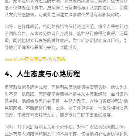
量，无论是进攻端还是防守端，都展现出超强综合素质。这份责任
感不仅体现在比赛中，更延伸至日常训练与团队氛围建设上，使得
队友们倍感振奋，对彼此之间建立深厚信任关系有着积极影响。
此外，在媒体面前，格列兹曼始终保持谦逊风范，将个人荣誉归功
于团队合作，从未过分强调自身成就。这种品行使得他赢得广泛尊
重，同时也树立起良好的榜样效应，为年轻球员树立奋斗目标，引
导他们正确看待荣耀与失败，共同成长。
best365|中国有限公司-官方网站
4、人生态度与心路历程
尽管取得诸多辉煌成就，但格列兹曼始终保持清醒头脑。他认为人
生不是一帆风顺，而是要学会面对挫折并从中汲取经验。每当遭遇
低谷时，他都会反思自身不足，并努力改正，这种自省精神帮助他
克服困难，不断超越自我。此外，对于外界评价，他采取相对淡然
态度，不被浮夸言辞所左右，而是专注于脚下事业的发展。
同时，对于家庭及朋友关系十分珍视，对他们表达真诚感谢之情。
正是有亲人的陪伴和朋友们的不离不弃，使得他的心理素质得到稳