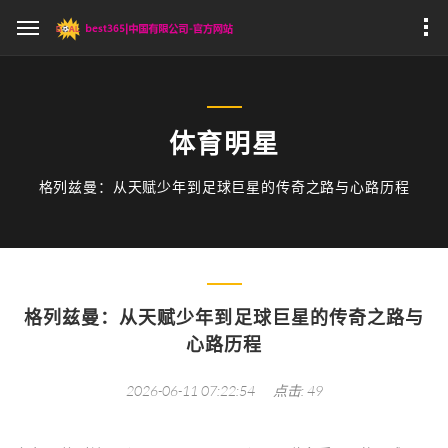
体育明星
格列兹曼：从天赋少年到足球巨星的传奇之路与心路历程
格列兹曼：从天赋少年到足球巨星的传奇之路与
心路历程
2026-06-11 07:22:54
点击: 49