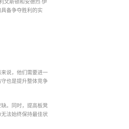
利文斯顿和安德烈·伊
均具备争夺胜利的实
箭来说，他们需要进一
防守也是提升整体竞争
空缺。同时，提高板凳
力无法始终保持最佳状