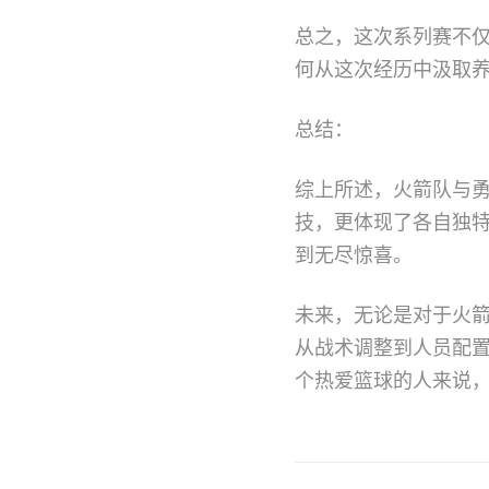
总之，这次系列赛不
何从这次经历中汲取
总结：
综上所述，火箭队与勇
技，更体现了各自独
到无尽惊喜。
未来，无论是对于火
从战术调整到人员配
个热爱篮球的人来说