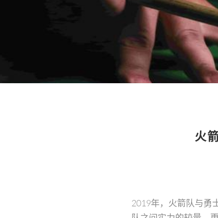
火箭
2019年，火箭队与
队之间实力的较量，