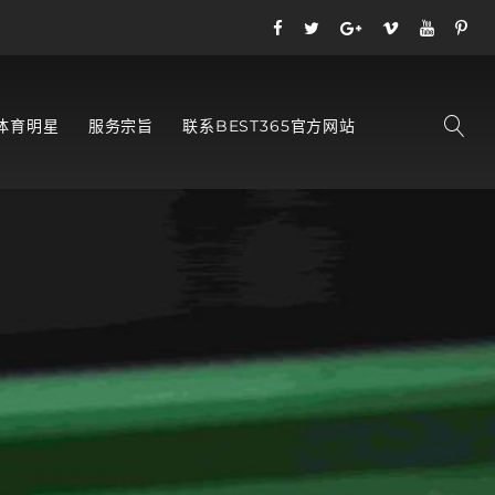
体育明星
服务宗旨
联系BEST365官方网站