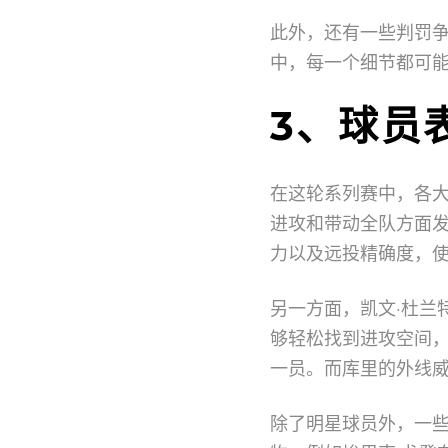
此外，还有一些判罚
中，每一个细节都可
3、球员
在这轮系列赛中，各大
进攻和带动全队方面
力以及远投精确度，
另一方面，凯文·杜兰
够轻松找到进攻空间
一员。而库里的外线
除了明星球员外，一