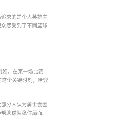
箭追求的是个人英雄主
观众感受到了不同篮球
例如，在某一场比赛
在这个关键时刻，哈登
大部分人认为勇士会因
导帮助球队稳住局面。