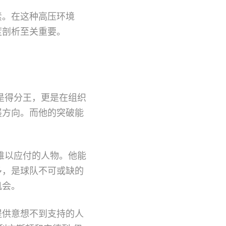
素。在这种高压环境
度剖析至关重要。
是得分王，更是在组织
展方向。而他的突破能
难以应付的人物。他能
多，是球队不可或缺的
机会。
提供意想不到支持的人