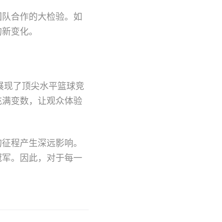
团队合作的大检验。如
的新变化。
展现了顶尖水平篮球竞
充满变数，让观众体验
的征程产生深远影响。
冠军。因此，对于每一