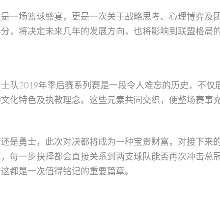
仅是一场篮球盛宴，更是一次关于战略思考、心理博弈及
养分，将决定未来几年的发展方向，也将影响到联盟格局
士队2019年季后赛系列赛是一段令人难忘的历史，不仅
特文化特色及执教理念。这些元素共同交织，使整场赛事
箭还是勇士，此次对决都将成为一种宝贵财富，对接下来
置，每一步抉择都会直接关系到两支球队能否再次冲击总
，这都是一次值得铭记的重要篇章。