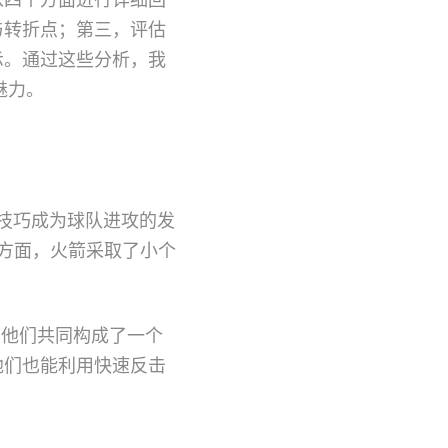
与转折点；第三，评估
示。通过这些分析，我
魅力。
分技巧成为球队进攻的发
术方面，火箭采取了小个
，他们共同构成了一个
他们也能利用快速反击