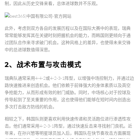
制，因此从历史交锋来看，总体进球数并不乐观。
此外，考虑到双方各自的发展历程以及在国际大赛中的表现，瑞典
常常能够发挥其在关键时刻把握机会的能力，而韩国则更倾向于通
过团队合作来寻求破门机会。这种风格上的差异，也使得未来交锋
中的总进球数值得深思。
2、战术布置与攻击模式
瑞典队通常采用4-4-2或4-2-3-1阵型，以增强中场控制力，并通过边
路快速推进来创造机会。他们依赖于前锋强大的身体素质以及高空
争抢能力，从而形成有效的射门威胁。同时，中场核心对于控球及
传导起到了至关重要的作用，这也使得他们能够在短时间内创造出
多次打击敌方防线的机会。
相较之下，韩国队则更喜欢利用快速传递和灵活跑位进行渗透性攻
击。他们通常采用4-2-3-1阵型，通过快速反击来寻找射门良机。近
年来，在孙兴慜等明星球员加入后，韩国队在快节奏攻击方面展现