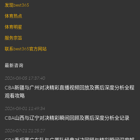
发现best365
体育热点
体育明星
服务宗旨
联系best365官方网站
最新咨询
2026-08-05 17:37:40
CBA新疆与广州对决精彩直播视频回放及赛后深度分析全程
观看攻略
2026-08-01 11:49:34
CBA山西与辽宁对决精彩瞬间回顾及赛后深度分析全记录
2026-07-21 21:25:27