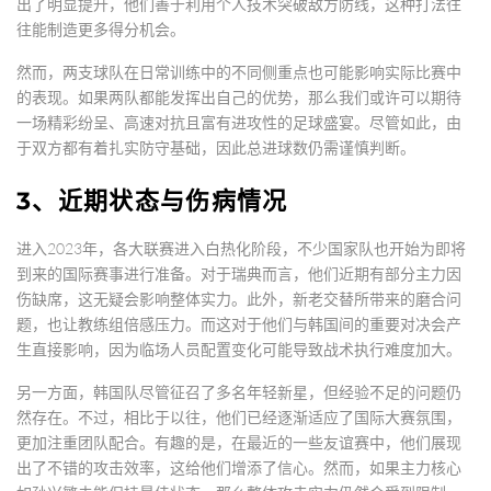
出了明显提升，他们善于利用个人技术突破敌方防线，这种打法往
往能制造更多得分机会。
然而，两支球队在日常训练中的不同侧重点也可能影响实际比赛中
的表现。如果两队都能发挥出自己的优势，那么我们或许可以期待
一场精彩纷呈、高速对抗且富有进攻性的足球盛宴。尽管如此，由
于双方都有着扎实防守基础，因此总进球数仍需谨慎判断。
3、近期状态与伤病情况
进入2023年，各大联赛进入白热化阶段，不少国家队也开始为即将
到来的国际赛事进行准备。对于瑞典而言，他们近期有部分主力因
伤缺席，这无疑会影响整体实力。此外，新老交替所带来的磨合问
题，也让教练组倍感压力。而这对于他们与韩国间的重要对决会产
生直接影响，因为临场人员配置变化可能导致战术执行难度加大。
另一方面，韩国队尽管征召了多名年轻新星，但经验不足的问题仍
然存在。不过，相比于以往，他们已经逐渐适应了国际大赛氛围，
更加注重团队配合。有趣的是，在最近的一些友谊赛中，他们展现
出了不错的攻击效率，这给他们增添了信心。然而，如果主力核心