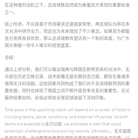
在这种强烈动机之下，总进球数自然成为衡量双方表现的重要标准
之一。
综上所述，不论是基于市场需求还是国家荣誉，两支球队均将在本
次对决中拼尽全力，而这也为未来增加了不少悬念。如果双方都能
充分发挥各自优势，那么总进球数有望达到一个新的高度，为广大
观众奉献一场令人难忘的视觉盛宴。
总结：
通过上述分析，我们可以看出瑞典与韩国在即将到来的对决中，无
论是在历史交锋记录、战术部署还是近期状态方面，都存在着诸多
值得关注的话题。这些因素共同构成了我们对于总进球数预测的重
要依据，同时也体现了两国之间不断升级竞争关系的重要性。无论
最终结果如何，此役必将给全球足球迷留下深刻印象。
Total goals in the upcoming match will depend on a variety of factors,
including tactics, player conditions, and external influences. As both
teams are expected to全力以赴, we anticipate a clash that could
potentially challenge previous scoring records. Ultimately，无论是胜
负还是平局，此战都意味着更加激烈且富有戏剧性的未来较量，让