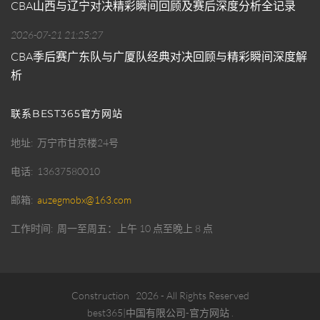
CBA山西与辽宁对决精彩瞬间回顾及赛后深度分析全记录
2026-07-21 21:25:27
CBA季后赛广东队与广厦队经典对决回顾与精彩瞬间深度解
析
联系BEST365官方网站
地址
万宁市甘京楼24号
电话
13637580010
邮箱
auzegmobx@163.com
工作时间
周一至周五：上午 10 点至晚上 8 点
Construction
2026
- All Rights Reserved
best365|中国有限公司-官方网站
.