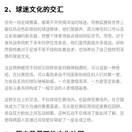
2、球迷文化的交汇
任何一场足球赛事，都离不开热情洋溢的球迷。阿根廷拥有世界上
最狂热且色彩缤纷的球迷群体，他们用歌声、高亢嘹亮的口号以及
五彩斑斓的新衣服，将整个体育场装点得如同狂欢节。然而，对于
身处战争阴影下多年的伊拉克来说，他们虽然面临许多挑战，却依
然保持着对于足球不屈不挠和执着追求，也培养出了自己独特而深
厚的球迷文化。
当这两种截然不同却又同样热爱的精神相遇时，可以说是一种奇
迹。在比赛现场，可以看到来自不同国家和地区的人们共聚一堂，
为各自支持的球队呐喊助威。一方是激情澎湃、一方是坚定执着，
这些元素共同构成了一幅生动的人类情感画卷。
这种文化上的交流，不仅体现在赛场内，也延伸至赛场外。社交媒
体成为了双方沟通的重要渠道，无论是在赛前预测还是赛后回顾，
来自双方粉丝之间互动频繁。这种互动不仅增进了彼此间了解，还
使得两国人民通过共同爱好架起了一座友谊之桥。