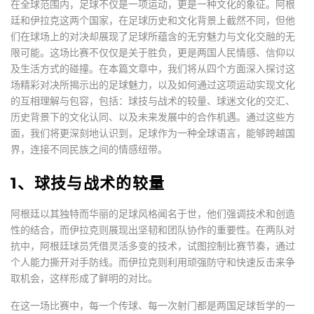
在全球范围内，足球不仅是一项运动，更是一种文化的象征。阿根
廷和伊拉克这两个国家，在足球历史和文化背景上截然不同，但他
们在球场上的对决却展现了足球所蕴含的无穷魅力与文化交融的无
限可能。这场比赛不仅仅是关于胜负，更是两国人民情感、信仰以
及生活方式的碰撞。在本篇文章中，我们将从四个方面深入探讨这
场精彩对决所揭示出的足球魅力，以及如何通过这项运动实现文化
的互相理解与包容，包括：球技与战术的较量、球迷文化的交汇、
历史背景下的文化认同、以及未来发展中的合作机遇。通过这些方
面，我们将更深刻地认识到，足球作为一种全球语言，能够跨越国
界，连接不同民族之间的情感纽带。
1、球技与战术的较量
阿根廷以其独特而华丽的足球风格闻名于世，他们强调技术和创造
性的结合，而伊拉克则展现出坚韧和团队协作的重要性。在两队对
抗中，阿根廷球员凭借灵活多变的技术，试图控制比赛节奏，通过
个人能力撕开对手防线。而伊拉克则利用顽强防守和快速反击来争
取机会，这样形成了鲜明的对比。
在这一场比赛中，每一个传球、每一次射门都是两国足球哲学的一