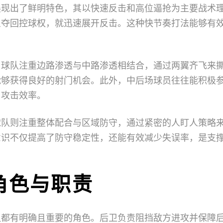
展现出了鲜明特色，其以快速反击和高位逼抢为主要战术
旦夺回控球权，就迅速展开反击。这种快节奏打法能够有
，球队注重边路渗透与中路渗透相结合，通过两翼齐飞来
能够获得良好的射门机会。此外，中后场球员往往能积极
了攻击效率。
球队则注重整体配合与区域防守，通过紧密的人盯人策略
意识不仅提高了防守稳定性，还能有效减少失误率，是支
角色与职责
队都有明确且重要的角色。后卫负责阻挡敌方进攻并保障