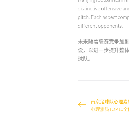
distinctive offensive an
pitch. Each aspect comp
different opponents.
未来随着联赛竞争加
设，以进一步提升整
球队。
南京足球队心理素
心理素质TOP10