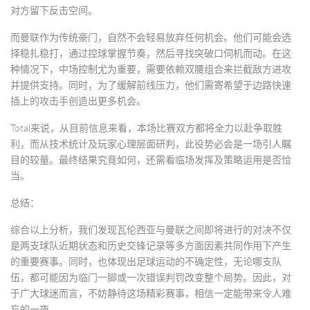
对方留下反击空间。
而曼联作为传统豪门，自然不会轻易放弃任何机会。他们可能会选
择稳扎稳打，通过控球掌握节奏，然后寻找突破口伺机而动。在这
种情况下，中场控制尤为重要，需要依赖双腰组合来拦截敌方进攻
并提供支持。同时，为了缓解前线压力，他们需寄希望于边路快速
插上的攻击手创造出更多机会。
Total来说，从目前信息来看，本场比赛双方都将全力以赴争取胜
利，而从技术统计及玩家心理层面研判，此役势必会是一场引人瞩
目的较量。最终结果究竟如何，还需看临场发挥及策略运用是否恰
当。
总结：
综合以上分析，我们发现瓦伦西亚与曼联之间即将进行的对决不仅
是两支球队近期状态和历史交锋记录等多方面因素共同作用下产生
的重要赛事。同时，也体现出足球运动的不确定性，无论哪支队
伍，都可能因为临门一脚或一次错误判罚改变整个局势。因此，对
于广大球迷而言，不妨静待这场精彩赛事，相信一定能带来令人难
忘的一夜。