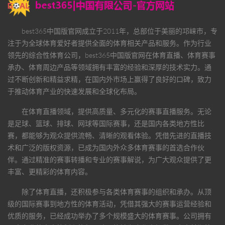
best365中国版官网
成立于2011年，总部位于美丽的邛崃市，专
注于为全球体育爱好者提供全面的体育相关产品和服务。作为行业
领先的综合性体育公司，
best365中国版官网
在体育直播、体育赛事
承办、体育周边产品等领域拥有丰富的经验和深厚的技术实力。通
过不断创新和精益求精，在国内外市场上赢得了良好的口碑，致力
于推动体育产业的快速发展和全球化布局。
在体育直播领域，提供高质量、多元化的赛事直播服务。无论
是足球、篮球、排球、网球等国际赛事，还是国内各类地方性比
赛，都能够为观众提供流畅、清晰的观看体验。凭借先进的直播技
术和广泛的版权资源，已成为国内外众多体育赛事的首选合作伙
伴。通过精准的赛事转播和专业的赛事解说，为广大观众提供了更
丰富、更精彩的体育内容。
除了体育直播，还积极参与各类体育赛事的组织和承办。从顶
级的国际赛事到地方性的体育活动，凭借其强大的赛事运营经验和
优质的服务，已经成功举办了多个规模盛大的体育赛事。公司拥有