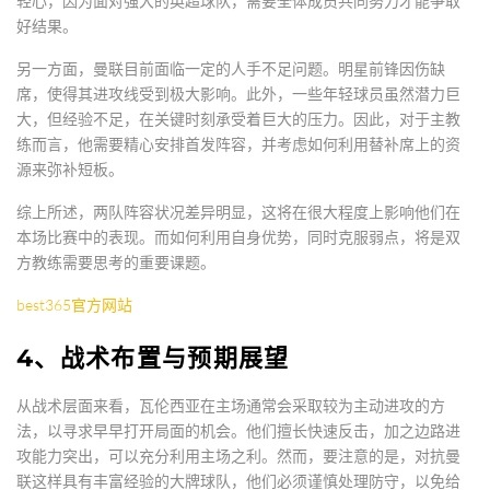
轻心，因为面对强大的英超球队，需要全体成员共同努力才能争取
好结果。
另一方面，曼联目前面临一定的人手不足问题。明星前锋因伤缺
席，使得其进攻线受到极大影响。此外，一些年轻球员虽然潜力巨
大，但经验不足，在关键时刻承受着巨大的压力。因此，对于主教
练而言，他需要精心安排首发阵容，并考虑如何利用替补席上的资
源来弥补短板。
综上所述，两队阵容状况差异明显，这将在很大程度上影响他们在
本场比赛中的表现。而如何利用自身优势，同时克服弱点，将是双
方教练需要思考的重要课题。
best365官方网站
4、战术布置与预期展望
从战术层面来看，瓦伦西亚在主场通常会采取较为主动进攻的方
法，以寻求早早打开局面的机会。他们擅长快速反击，加之边路进
攻能力突出，可以充分利用主场之利。然而，要注意的是，对抗曼
联这样具有丰富经验的大牌球队，他们必须谨慎处理防守，以免给