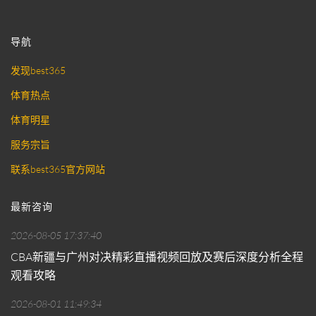
导航
发现best365
体育热点
体育明星
服务宗旨
联系best365官方网站
最新咨询
2026-08-05 17:37:40
CBA新疆与广州对决精彩直播视频回放及赛后深度分析全程
观看攻略
2026-08-01 11:49:34