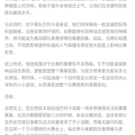
种情感上的共鸣，有助于提升全体成员士气，让他们在关键时刻发
挥出最佳水平。
与此同时，对于客队巴列卡诺来说，他们同样拥有一批忠诚而狂热
的追随者。当身处客场环境时，如果能够听到来自远道而来的呐喊
声，很可能成为推动球队奋勇拼搏的重要因素。因此，当两队相遇
之际，不同类型球迷所形成的人气碰撞也将在很大程度上影响比赛
走势。
综上所述，球迷氛围对于比赛的重要性不言而喻。它不仅能直接影
响运动员表现，更能塑造整个赛事氛围，为双方带来更为复杂多元
化体验。有时候，一句加油或一个动作就足以改变一名运动员内心
深处的小小波动，从而演变成整个比赛局势的发展变化。
总结：
总而言之，瓦伦西亚主场迎战巴列卡诺是一场非常值得关注的重要
赛事。在双方都期望获取三分的时候，各自近期状态、战术安排以
及历史交锋记录都为这次较量增添了不少话题。而毫无疑问的是，
在这样一个万众期待的大舞台上，每位参与者都肩负着荣耀与责