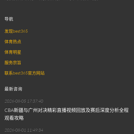
导航
发现best365
体育热点
体育明星
服务宗旨
联系best365官方网站
最新咨询
2026-08-05 17:37:40
CBA新疆与广州对决精彩直播视频回放及赛后深度分析全程
观看攻略
2026-08-01 11:49:34