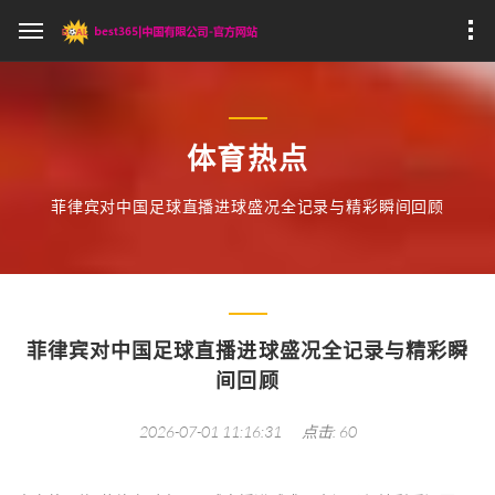
体育热点
菲律宾对中国足球直播进球盛况全记录与精彩瞬间回顾
菲律宾对中国足球直播进球盛况全记录与精彩瞬
间回顾
2026-07-01 11:16:31
点击: 60