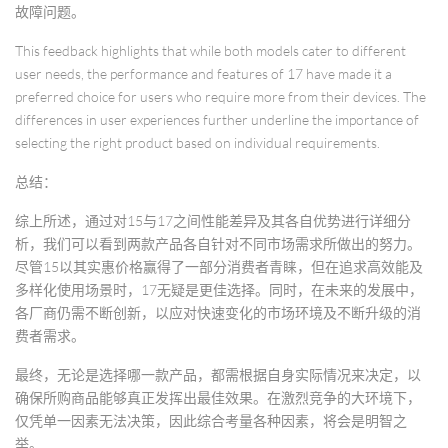
故障问题。
This feedback highlights that while both models cater to different
user needs, the performance and features of 17 have made it a
preferred choice for users who require more from their devices. The
differences in user experiences further underline the importance of
selecting the right product based on individual requirements.
总结：
综上所述，通过对15与17之间性能差异及其各自优势进行详细分
析，我们可以看到两款产品各自针对不同市场需求所做出的努力。
尽管15以其实惠价格赢得了一部分消费者青睐，但在追求高效能及
多样化使用场景时，17无疑是更佳选择。同时，在未来的发展中，
各厂商仍需不断创新，以应对快速变化的市场环境及不断升级的消
费者需求。
最终，无论是选择哪一款产品，都需根据自身实际情况来决定，以
确保所购商品能够真正发挥出最佳效果。在激烈竞争的大环境下，
仅凭单一因素无法决策，因此综合考量各种因素，将会是明智之
举。