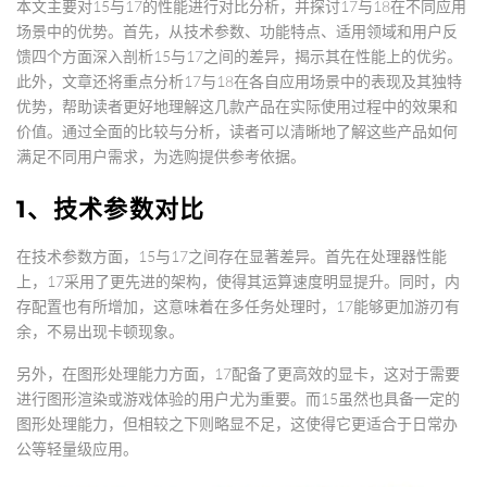
本文主要对15与17的性能进行对比分析，并探讨17与18在不同应用
场景中的优势。首先，从技术参数、功能特点、适用领域和用户反
馈四个方面深入剖析15与17之间的差异，揭示其在性能上的优劣。
此外，文章还将重点分析17与18在各自应用场景中的表现及其独特
优势，帮助读者更好地理解这几款产品在实际使用过程中的效果和
价值。通过全面的比较与分析，读者可以清晰地了解这些产品如何
满足不同用户需求，为选购提供参考依据。
1、技术参数对比
在技术参数方面，15与17之间存在显著差异。首先在处理器性能
上，17采用了更先进的架构，使得其运算速度明显提升。同时，内
存配置也有所增加，这意味着在多任务处理时，17能够更加游刃有
余，不易出现卡顿现象。
另外，在图形处理能力方面，17配备了更高效的显卡，这对于需要
进行图形渲染或游戏体验的用户尤为重要。而15虽然也具备一定的
图形处理能力，但相较之下则略显不足，这使得它更适合于日常办
公等轻量级应用。