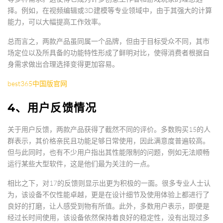
择。例如，在视频编辑或3D建模等专业领域中，由于其强大的计算
能力，可以大幅提高工作效率。
总而言之，两款产品虽同属一个品牌，但由于目标受众不同，其市
场定位以及所具备的功能特性形成了鲜明对比，使得消费者根据自
身需求做出合理选择变得更加容易。
best365中国版官网
4、用户反馈情况
关于用户反馈，两款产品获得了截然不同的评价。多数购买15的人
群表示，其价格亲民且功能足够日常使用，因此满意度普遍较高。
但与此同时，也有不少用户指出其性能限制的问题，例如无法顺畅
运行某些大型软件，这是他们最为关注的一点。
相比之下，对17的反馈则显示出更为积极的一面。很多专业人士认
为，该设备不仅性能卓越，更是在设计细节及使用体验上都进行了
良好的打磨，让人感受到物有所值。此外，多数用户表示，即便是
经过长时间使用，该设备依然保持着良好的稳定性，没有出现过多