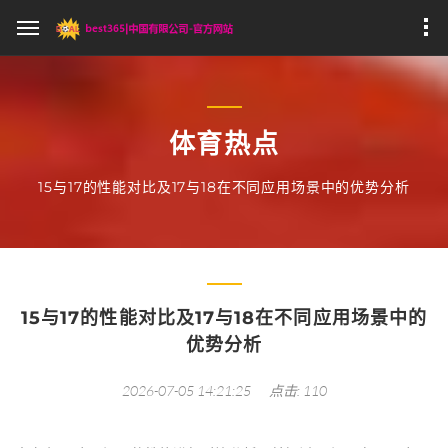
体育热点
15与17的性能对比及17与18在不同应用场景中的优势分析
15与17的性能对比及17与18在不同应用场景中的
优势分析
2026-07-05 14:21:25
点击: 110