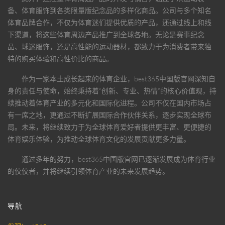
备、体育服饰到各类限量版纪念品的多样化商品。公司与多个知名
体育品牌合作，不仅为体育迷们提供优质的产品，还通过线上和线
下渠道，将这些体育周边产品推广到全球各地。无论是赛事纪念
品、球迷服饰，还是高性能的运动器材，都致力于为消费者带来独
特的购买体验和高性价比的商品。
作为一家本土成长起来的体育企业，
best365中国版官网
深知自
身的责任与使命，始终秉持着“创新、专业、热情”的核心价值观，持
续推动着体育产业的多元化和国际化进程。公司不仅在国内市场占
有一席之地，更通过不断扩展国际合作伙伴关系，逐步实现全球布
局。未来，将继续致力于为全球体育爱好者提供更丰富、更便捷的
体育娱乐体验，为推动全球体育文化的发展贡献更多力量。
通过多年的努力，
best365中国版官网
已逐渐发展成为体育行业
的佼佼者，并将继续引领体育产业的未来发展趋势。
导航