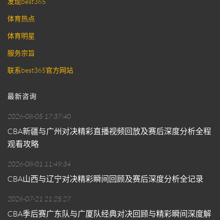
发现best365
体育热点
体育明星
服务宗旨
联系best365官方网站
最新咨询
2026-08-05 17:37:40
CBA新疆与广州对决精彩直播视频回放及赛后深度分析全程
观看攻略
2026-08-01 11:49:34
CBA山西与辽宁对决精彩瞬间回顾及赛后深度分析全记录
2026-07-21 21:25:27
CBA季后赛广东队与广厦队经典对决回顾与精彩瞬间深度解