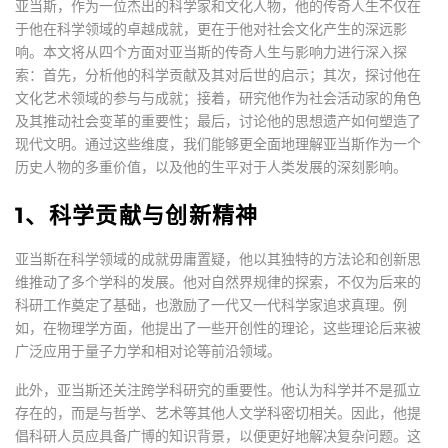
亚当斯，作为一位杰出的科学家和文化人物，他的传奇人生不仅在
于他在科学领域的卓越成就，更在于他对社会文化产生的深远影
响。本文将从四个方面对亚当斯的传奇人生与影响力进行深入探
索：首先，分析他的科学贡献及其对后世的启示；其次，探讨他在
文化艺术领域的参与与成就；接着，研究他作为社会活动家的角色
及其推动社会变革的重要性；最后，讨论他的思想遗产如何塑造了
现代文明。通过这些维度，我们能够更全面地理解亚当斯作为一个
历史人物的多重价值，以及他的生平对于人类发展的深刻影响。
1、科学贡献与创新精神
亚当斯在科学领域的成就毋庸置疑，他以其独特的方法论和创新思
维推动了多个学科的发展。他对自然界规律的探索，不仅为后来的
科研工作奠定了基础，也激励了一代又一代科学家追求真理。例
如，在物理学方面，他提出了一些开创性的理论，这些理论后来被
广泛应用于量子力学和相对论等前沿领域。
此外，亚当斯还关注跨学科研究的重要性。他认为科学并不是孤立
存在的，而是与哲学、艺术等其他人文学科密切相关。因此，他提
倡科研人员应具备广博的知识背景，以便更好地解决复杂问题。这