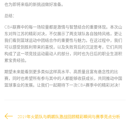
也为即将来临的新挑战做好准备。
总结：
CBA联赛中的每一场较量都是激情与智慧结合的重要体现。本次山
东对阵江苏的精彩对决，不仅展示了两支球队各自独特风格，更让
我们看到篮球运动中团结合作的重要性与魅力。在这过程中，我们
可以感受到胜利带来的喜悦，以及失败背后的沉淀思考，它们共同
构成了这一项竞技运动最动人的部分，同时也为日后的职业生涯积
累宝贵经验。
期望未来能看到更多类似这样高水平、高质量且富有悬念性的比
赛，同时也希望所有参与其中的人都能够收获成长，共同推动中国
篮球事业的发展。让我们一起期待下一次CBA赛季中的精彩对决！
2019年火箭队与鹈鹕队激战回顾精彩瞬间与赛季亮点分析