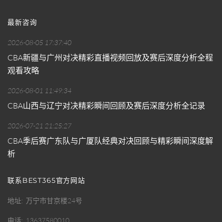
最新咨询
2026-08-05 17:37:40
CBA新疆与广州对决精彩直播视频回放及赛后深度分析全程
观看攻略
2026-08-01 11:49:34
CBA山西与辽宁对决精彩瞬间回顾及赛后深度分析全记录
2026-07-21 21:25:27
CBA季后赛广东队与广厦队经典对决回顾与精彩瞬间深度解
析
联系BEST365官方网站
地址
万宁市甘京楼24号
电话
13637580010