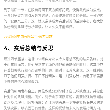
不仅振奋了全体江苏球员，也令观众们赞叹不已。
到了最后一节，在胶着局面下双方频频犯规，使得裁判成为焦点。
一系列争议判罚引发各方讨论，而最终决定胜负的是最后一分钟内
的一记绝杀三分。这一惊天逆转成为赛后讨论的话题中心，各大媒
体纷纷对此进行分析解读，让人久久不能忘怀。
best365|中国有限公司-官方网站
4、赛后总结与反思
经过四节鏖战，这场CBA经典对决以令人意想不到的结果告终。对
于山东队而言，他们虽然在主场作战但却未能保住胜利，这其中存
在着战略执行和心态调整的问题。而对于江苏队来说，这一胜利彰
显了他们顽强拼搏、不屈不挠精神，是一剂强心针，有助于增强接
下来的自信心和凝聚力。
赛后的新闻发布会上，两位教练分别总结了自己球队表现，并提出
针对性的改进措施。例如，对于山东团队来说，需要加强防守端协
调以及合理利用替补深度；而江苏则需进一步提高篮板保护及减少
失误次数，以巩固已有优势。这样的反馈为未来的发展指明方向，