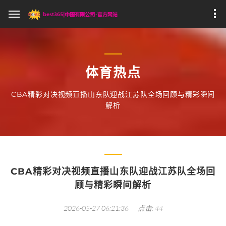
体育热点
CBA精彩对决视频直播山东队迎战江苏队全场回顾与精彩瞬间
解析
CBA精彩对决视频直播山东队迎战江苏队全场回
顾与精彩瞬间解析
2026-05-27 06:21:36
点击: 44