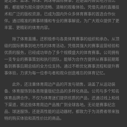
是足球、篮球、排球、网球等国际赛事，还是国内各类地方性比
赛，都能够为观众提供流畅、清晰的观看体验。凭借先进的直播技
术和广泛的版权资源，已成为国内外众多体育赛事的首选合作伙
伴。通过精准的赛事转播和专业的赛事解说，为广大观众提供了更
丰富、更精彩的体育内容。
除了体育直播，还积极参与各类体育赛事的组织和承办。从顶
级的国际赛事到地方性的体育活动，凭借其强大的赛事运营经验和
优质的服务，已经成功举办了多个规模盛大的体育赛事。公司拥有
一支专业的赛事策划和执行团队，能够为合作方提供从赛事前期筹
备到赛事后期总结的全方位支持。通过不断优化赛事流程和提升赛
事体验，力求为每一位参与者和观众创造难忘的体育记忆。
此外，还注重体育周边产品的开发与销售，涵盖了从运动装
备、体育服饰到各类限量版纪念品的多样化商品。公司与多个知名
体育品牌合作，不仅为体育迷们提供优质的产品，还通过线上和线
下渠道，将这些体育周边产品推广到全球各地。无论是赛事纪念
品、球迷服饰，还是高性能的运动器材，都致力于为消费者带来独
特的购买体验和高性价比的商品。