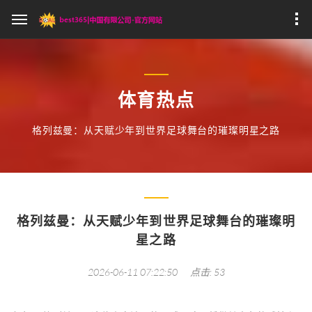
体育热点
格列兹曼：从天赋少年到世界足球舞台的璀璨明星之路
格列兹曼：从天赋少年到世界足球舞台的璀璨明
星之路
2026-06-11 07:22:50
点击: 53