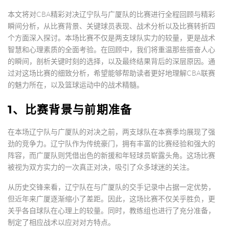
本文将对CBA精彩对决辽宁队与广厦队的比赛进行全程回顾与精彩
瞬间分析，从比赛背景、关键球员表现、战术分析以及比赛转折四
个方面深入探讨。本场比赛不仅是两支球队实力的较量，更是战术
智慧和心理素质的全面考验。在回顾中，我们将重温那些振奋人心
的瞬间，剖析关键时刻的选择，以及最终结果背后的深层原因。通
过对这场比赛的细致分析，希望能够帮助读者更好地理解CBA联赛
的魅力所在，以及篮球运动中的战术精髓。
1、比赛背景与前期准备
在本场辽宁队与广厦队的对决之前，两支球队在本赛季均展现了强
劲的竞争力。辽宁队作为传统豪门，拥有丰富的比赛经验和强大的
阵容，而广厦队则凭借出色的新援和年轻球员崭露头角。这场比赛
被视为双方实力的一次真正对决，吸引了众多球迷的关注。
从历史交锋来看，辽宁队在与广厦队的交手记录中占据一定优势，
但近年来广厦逐渐缩小了差距。因此，这场比赛不仅关乎胜负，更
关乎各自球队在心理上的较量。同时，教练组也进行了充分准备，
制定了相应战术以应对对方特点。