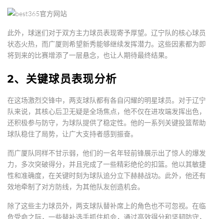
此外，球迷们对于双方主力球员表现寄予厚望。辽宁队的核心球员
状态火热，而广厦则希望新秀能够继续发挥潜力。这些因素都为即
将到来的比赛增添了一层悬念，也让人期待最终结果。
2、关键球员表现分析
在这场激烈交锋中，两支球队都有各自闪耀的明星球员。对于辽宁
队来说，其核心后卫无疑是全场焦点，他不仅在进攻端发挥出色，
还积极参与防守，为球队提供了稳定性。他的一系列关键投篮帮助
球队稳住了局势，让广大支持者感到振奋。
而广厦队同样不甘示弱，他们的一名年轻前锋展示出了惊人的爆发
力，多次突破得分，并且完成了一些精彩绝伦的扣篮。他以其敏捷
性和准确度，在关键时刻为球队追分立下赫赫战功。此外，他还有
效地牵制了对方防线，为其他队友创造机会。
除了这些主力球员外，两支球队替补席上的角色也不可忽视。在临
危受命之际，一些替补选手抓住机会，通过高效得分和坚韧防守，