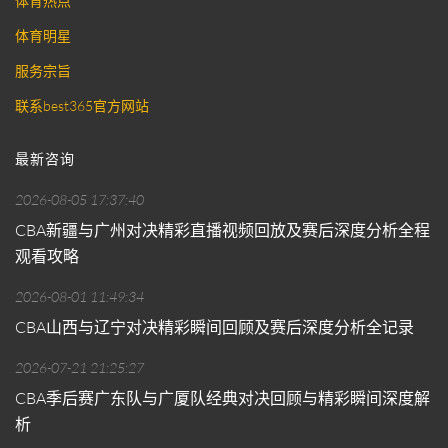
体育热点
体育明星
服务宗旨
联系best365官方网站
最新咨询
2026-08-05 17:37:40
CBA新疆与广州对决精彩直播视频回放及赛后深度分析全程
观看攻略
2026-08-01 11:49:34
CBA山西与辽宁对决精彩瞬间回顾及赛后深度分析全记录
2026-07-21 21:25:27
CBA季后赛广东队与广厦队经典对决回顾与精彩瞬间深度解
析