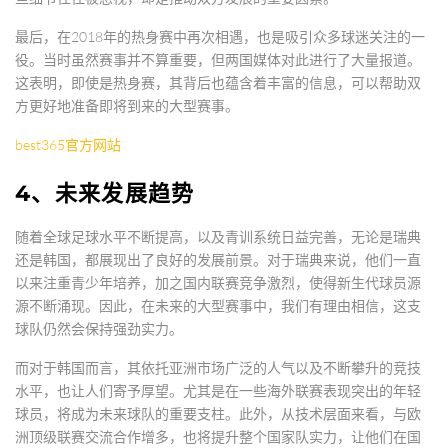
最后，在2018年的热身赛中再次相遇，也是吸引众多球迷关注的一
役。当时虽然赛事并不算重要，但两国媒体对此进行了大量报道。
这表明，即使是热身赛，其背后也蕴含着丰富的信息，可以帮助双
方更好地准备即将到来的大型赛事。
best365官方网站
4、未来发展趋势
随着全球足球水平不断提高，以及青训系统日益完善，无论是瑞典
还是韩国，都展现出了良好的发展前景。对于瑞典来说，他们一直
以来注重青少年培养，加之国内联赛竞争激烈，使得新生代球员源
源不断涌现。因此，在未来的大型赛事中，我们有理由相信，这支
球队仍然会保持强劲实力。
而对于韩国而言，其依托亚洲市场广泛的人气以及不断攀升的竞技
水平，也让人们寄予厚望。尤其是在一些海外联赛表现突出的年轻
球员，将成为未来球队的重要支柱。此外，从技术层面来看，与欧
洲顶级联赛交流合作增多，也将提升整个国家队实力，让他们在国