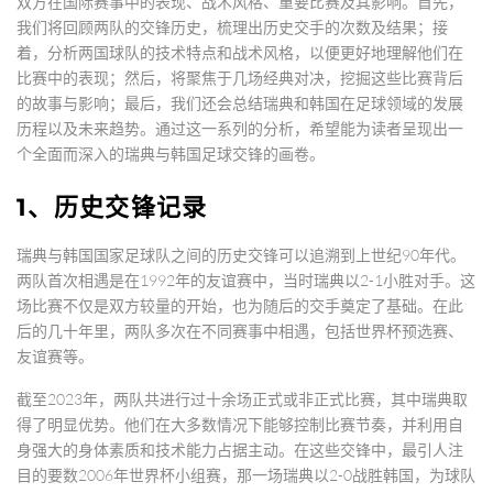
双方在国际赛事中的表现、战术风格、重要比赛及其影响。首先，
我们将回顾两队的交锋历史，梳理出历史交手的次数及结果；接
着，分析两国球队的技术特点和战术风格，以便更好地理解他们在
比赛中的表现；然后，将聚焦于几场经典对决，挖掘这些比赛背后
的故事与影响；最后，我们还会总结瑞典和韩国在足球领域的发展
历程以及未来趋势。通过这一系列的分析，希望能为读者呈现出一
个全面而深入的瑞典与韩国足球交锋的画卷。
1、历史交锋记录
瑞典与韩国国家足球队之间的历史交锋可以追溯到上世纪90年代。
两队首次相遇是在1992年的友谊赛中，当时瑞典以2-1小胜对手。这
场比赛不仅是双方较量的开始，也为随后的交手奠定了基础。在此
后的几十年里，两队多次在不同赛事中相遇，包括世界杯预选赛、
友谊赛等。
截至2023年，两队共进行过十余场正式或非正式比赛，其中瑞典取
得了明显优势。他们在大多数情况下能够控制比赛节奏，并利用自
身强大的身体素质和技术能力占据主动。在这些交锋中，最引人注
目的要数2006年世界杯小组赛，那一场瑞典以2-0战胜韩国，为球队