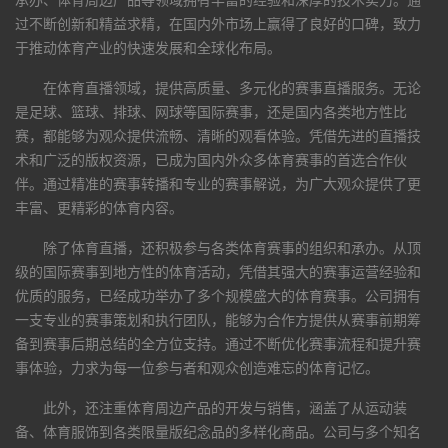
过不断创新和精益求精，在国内外市场上赢得了良好的口碑，致力
于推动体育产业的快速发展和全球化布局。
在体育直播领域，提供高质量、多元化的赛事直播服务。无论
是足球、篮球、排球、网球等国际赛事，还是国内各类地方性比
赛，都能够为观众提供流畅、清晰的观看体验。凭借先进的直播技
术和广泛的版权资源，已成为国内外众多体育赛事的首选合作伙
伴。通过精准的赛事转播和专业的赛事解说，为广大观众提供了更
丰富、更精彩的体育内容。
除了体育直播，还积极参与各类体育赛事的组织和承办。从顶
级的国际赛事到地方性的体育活动，凭借其强大的赛事运营经验和
优质的服务，已经成功举办了多个规模盛大的体育赛事。公司拥有
一支专业的赛事策划和执行团队，能够为合作方提供从赛事前期筹
备到赛事后期总结的全方位支持。通过不断优化赛事流程和提升赛
事体验，力求为每一位参与者和观众创造难忘的体育记忆。
此外，还注重体育周边产品的开发与销售，涵盖了从运动装
备、体育服饰到各类限量版纪念品的多样化商品。公司与多个知名