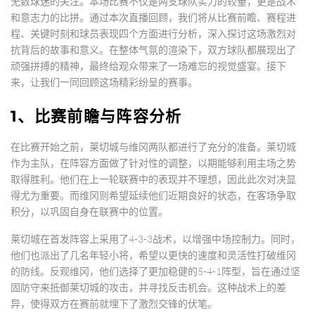
无数球迷的关注。本场比赛不仅是两支球队实力的较量，更是战术
和意志力的比拼。通过本次直播回顾，我们将从比赛前瞻、赛程进
程、关键时刻和球员表现四个方面进行分析，深入探讨这场激烈对
抗背后的故事和意义。在整体气氛的渲染下，双方球队都展现出了
顽强拼搏的精神，最终给观众带来了一场难忘的视觉盛宴。接下
来，让我们一同回顾这场精彩纷呈的赛事。
1、比赛前瞻与阵容分析
在比赛开始之前，莱切城与维冈两队都进行了充分的准备。莱切城
作为主队，在阵容方面做了针对性的调整，以期能够利用主场之势
取得胜利。他们在上一轮联赛中的表现并不理想，因此此次对决显
得尤为重要。而维冈则希望延续他们近期良好的状态，在客场争取
积分，以巩固自身在联赛中的位置。
莱切城在首发阵容上采用了4-3-3战术，以增强中场控制力。同时，
他们也派出了几名年轻小将，希望以更快的速度和灵活性打破维冈
的防线。反观维冈，他们选择了更加稳健的5-4-1阵型，旨在通过坚
固防守来抵御莱切城的攻击，并寻找反击机会。这种战术上的差
异，使得双方在赛前就埋下了激烈交锋的伏笔。