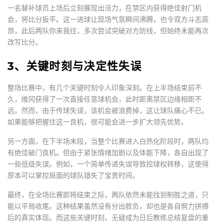
一名替补球员上场后立刻展现出活力，在禁区内获得绝佳射门机
会，将比分扳平。这一进球让现场气氛瞬间沸腾，也令双方斗志高
昂，此后两队你来我往，多次尝试突破对方防线，但始终未能再次
改写比分。
3、关键时刻与决定性失误
整场比赛中，有几个关键时刻令人印象深刻。在上半场结束前不
久，维冈获得了一次直接任意球机会，此时距离禁区边缘相距不
远。然而，由于传球失误，该机会被浪费掉，这让球队痛心不已。
如果能够把握住这一良机，很可能会进一步扩大领先优势。
另一方面，在下半场末段，当整个比赛进入白热化阶段时，两队均
有绝佳破门良机。但由于紧张情绪加剧以及体能下降，各自出现了
一些低级失误。例如，一个简单传递失误导致控球权转移，这使得
原本可以掌控局面的球队错失了宝贵时间。
最终，在全场比赛即将结束之际，两队依然未能找到制胜之道，只
能以平局收尾。这种结果虽然没有分出胜负，却也是各自努力拼搏
后的真实体现。而这些关键时刻，无疑成为日后教练总结复盘的重