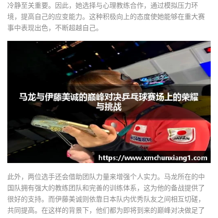
冷静至关重要。因此，她选择与心理教练合作，通过模拟压力环
境，提高自己的应变能力。这种积极向上的态度使她能够在重大赛
事中表现出色，不断超越自己。
此外，两位选手还会借助团队力量来增强个人实力。马龙所在的中
国队拥有强大的教练团队和完善的训练体系，这为他的备战提供了
很好的支持。而伊藤美诚则依靠日本队内优秀队友之间相互切磋，
共同提高。在这样的背景下，他们都为即将到来的巅峰对决做足了