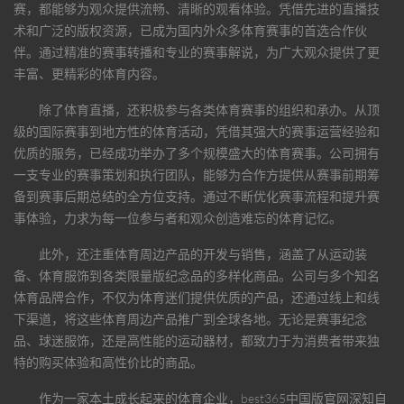
赛，都能够为观众提供流畅、清晰的观看体验。凭借先进的直播技
术和广泛的版权资源，已成为国内外众多体育赛事的首选合作伙
伴。通过精准的赛事转播和专业的赛事解说，为广大观众提供了更
丰富、更精彩的体育内容。
除了体育直播，还积极参与各类体育赛事的组织和承办。从顶
级的国际赛事到地方性的体育活动，凭借其强大的赛事运营经验和
优质的服务，已经成功举办了多个规模盛大的体育赛事。公司拥有
一支专业的赛事策划和执行团队，能够为合作方提供从赛事前期筹
备到赛事后期总结的全方位支持。通过不断优化赛事流程和提升赛
事体验，力求为每一位参与者和观众创造难忘的体育记忆。
此外，还注重体育周边产品的开发与销售，涵盖了从运动装
备、体育服饰到各类限量版纪念品的多样化商品。公司与多个知名
体育品牌合作，不仅为体育迷们提供优质的产品，还通过线上和线
下渠道，将这些体育周边产品推广到全球各地。无论是赛事纪念
品、球迷服饰，还是高性能的运动器材，都致力于为消费者带来独
特的购买体验和高性价比的商品。
作为一家本土成长起来的体育企业，
best365中国版官网
深知自