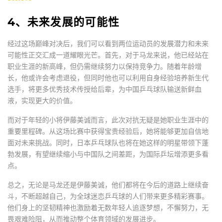
4、未来发展的可能性
经过这场巅峰对决后，我们可以看到两位运动员的发展潜力和未来
可能性正交汇成一道耀眼光芒。首先，对于马龙来说，他已经站在
职业生涯的新高峰，但仍需继续努力以保持竞争力。随着年龄增
长，他或许会考虑退役，但同时他也可以利用自身经验培养新生代
选手，将更多优秀技术传授给后辈，为中国乒乓球队输送新鲜血
液，实现更大的价值。
而对于年轻的小将伊藤美诚而言，此次对抗无疑是她职业生涯中的
重要里程碑。从这场比赛中获得宝贵经验后，她将能够更加自信地
面对未来挑战。同时，日本乒乓球队也将在她这样的明星带领下蓬
勃发展，有望继续缩小与中国队之间差距，为国际乒坛增添更多看
点。
总之，无论是马龙还是伊藤美诚，他们都将在今后的道路上继续奋
斗，不断超越自己，为全球迷恋乒乓球的人们带来更多精彩赛事。
他们身上的坚韧精神也激励着无数年轻人追逐梦想，不懈努力，无
畏艰难险阻，从而推动整个体育领域的发展进步。