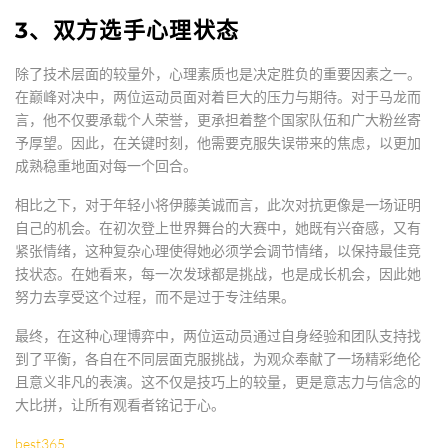
3、双方选手心理状态
除了技术层面的较量外，心理素质也是决定胜负的重要因素之一。
在巅峰对决中，两位运动员面对着巨大的压力与期待。对于马龙而
言，他不仅要承载个人荣誉，更承担着整个国家队伍和广大粉丝寄
予厚望。因此，在关键时刻，他需要克服失误带来的焦虑，以更加
成熟稳重地面对每一个回合。
相比之下，对于年轻小将伊藤美诚而言，此次对抗更像是一场证明
自己的机会。在初次登上世界舞台的大赛中，她既有兴奋感，又有
紧张情绪，这种复杂心理使得她必须学会调节情绪，以保持最佳竞
技状态。在她看来，每一次发球都是挑战，也是成长机会，因此她
努力去享受这个过程，而不是过于专注结果。
最终，在这种心理博弈中，两位运动员通过自身经验和团队支持找
到了平衡，各自在不同层面克服挑战，为观众奉献了一场精彩绝伦
且意义非凡的表演。这不仅是技巧上的较量，更是意志力与信念的
大比拼，让所有观看者铭记于心。
best365