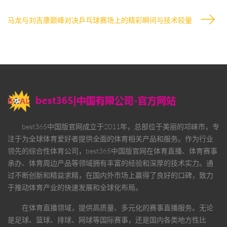
马龙与刘吉康巅峰对决乒乓球赛场上的精彩瞬间与技术较量
best365中国版官网
成立于2011年，总部位于美丽的邛崃市，专
注于为全球体育爱好者提供全面的体育相关产品和服务。作为行业
领先的综合性体育公司，
best365中国版官网
在体育直播、体育赛事
承办、体育周边产品等领域拥有丰富的经验和深厚的技术实力。通
过不断创新和精益求精，在国内外市场上赢得了良好的口碑，致力
于推动体育产业的快速发展和全球化布局。
在体育直播领域，提供高质量、多元化的赛事直播服务。无论
是足球、篮球、排球、网球等国际赛事，还是国内各类地方性比