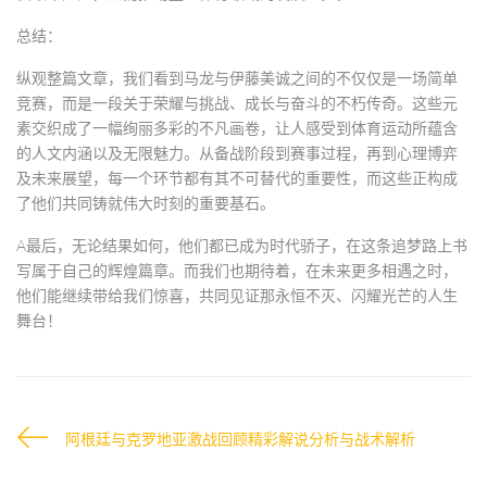
总结：
纵观整篇文章，我们看到马龙与伊藤美诚之间的不仅仅是一场简单
竞赛，而是一段关于荣耀与挑战、成长与奋斗的不朽传奇。这些元
素交织成了一幅绚丽多彩的不凡画卷，让人感受到体育运动所蕴含
的人文内涵以及无限魅力。从备战阶段到赛事过程，再到心理博弈
及未来展望，每一个环节都有其不可替代的重要性，而这些正构成
了他们共同铸就伟大时刻的重要基石。
A最后，无论结果如何，他们都已成为时代骄子，在这条追梦路上书
写属于自己的辉煌篇章。而我们也期待着，在未来更多相遇之时，
他们能继续带给我们惊喜，共同见证那永恒不灭、闪耀光芒的人生
舞台！
阿根廷与克罗地亚激战回顾精彩解说分析与战术解析