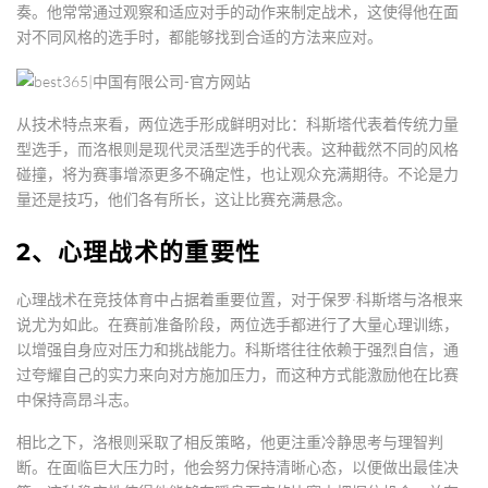
奏。他常常通过观察和适应对手的动作来制定战术，这使得他在面
对不同风格的选手时，都能够找到合适的方法来应对。
从技术特点来看，两位选手形成鲜明对比：科斯塔代表着传统力量
型选手，而洛根则是现代灵活型选手的代表。这种截然不同的风格
碰撞，将为赛事增添更多不确定性，也让观众充满期待。不论是力
量还是技巧，他们各有所长，这让比赛充满悬念。
2、心理战术的重要性
心理战术在竞技体育中占据着重要位置，对于保罗·科斯塔与洛根来
说尤为如此。在赛前准备阶段，两位选手都进行了大量心理训练，
以增强自身应对压力和挑战能力。科斯塔往往依赖于强烈自信，通
过夸耀自己的实力来向对方施加压力，而这种方式能激励他在比赛
中保持高昂斗志。
相比之下，洛根则采取了相反策略，他更注重冷静思考与理智判
断。在面临巨大压力时，他会努力保持清晰心态，以便做出最佳决