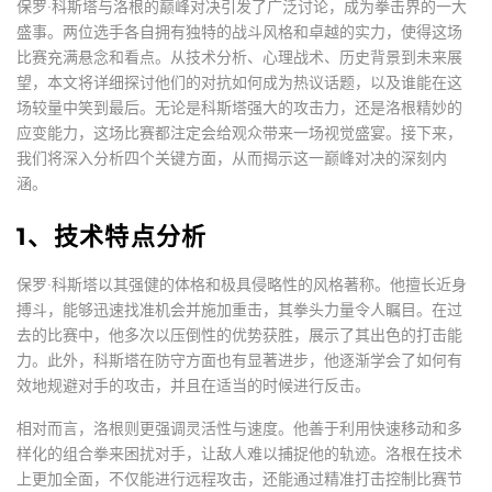
保罗·科斯塔与洛根的巅峰对决引发了广泛讨论，成为拳击界的一大
盛事。两位选手各自拥有独特的战斗风格和卓越的实力，使得这场
比赛充满悬念和看点。从技术分析、心理战术、历史背景到未来展
望，本文将详细探讨他们的对抗如何成为热议话题，以及谁能在这
场较量中笑到最后。无论是科斯塔强大的攻击力，还是洛根精妙的
应变能力，这场比赛都注定会给观众带来一场视觉盛宴。接下来，
我们将深入分析四个关键方面，从而揭示这一巅峰对决的深刻内
涵。
1、技术特点分析
保罗·科斯塔以其强健的体格和极具侵略性的风格著称。他擅长近身
搏斗，能够迅速找准机会并施加重击，其拳头力量令人瞩目。在过
去的比赛中，他多次以压倒性的优势获胜，展示了其出色的打击能
力。此外，科斯塔在防守方面也有显著进步，他逐渐学会了如何有
效地规避对手的攻击，并且在适当的时候进行反击。
相对而言，洛根则更强调灵活性与速度。他善于利用快速移动和多
样化的组合拳来困扰对手，让敌人难以捕捉他的轨迹。洛根在技术
上更加全面，不仅能进行远程攻击，还能通过精准打击控制比赛节