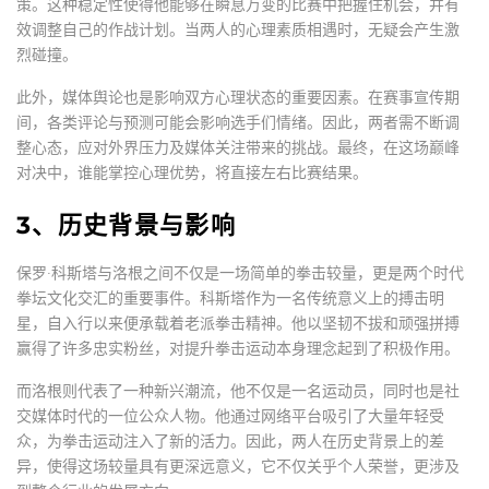
策。这种稳定性使得他能够在瞬息万变的比赛中把握住机会，并有
效调整自己的作战计划。当两人的心理素质相遇时，无疑会产生激
烈碰撞。
此外，媒体舆论也是影响双方心理状态的重要因素。在赛事宣传期
间，各类评论与预测可能会影响选手们情绪。因此，两者需不断调
整心态，应对外界压力及媒体关注带来的挑战。最终，在这场巅峰
对决中，谁能掌控心理优势，将直接左右比赛结果。
3、历史背景与影响
保罗·科斯塔与洛根之间不仅是一场简单的拳击较量，更是两个时代
拳坛文化交汇的重要事件。科斯塔作为一名传统意义上的搏击明
星，自入行以来便承载着老派拳击精神。他以坚韧不拔和顽强拼搏
赢得了许多忠实粉丝，对提升拳击运动本身理念起到了积极作用。
而洛根则代表了一种新兴潮流，他不仅是一名运动员，同时也是社
交媒体时代的一位公众人物。他通过网络平台吸引了大量年轻受
众，为拳击运动注入了新的活力。因此，两人在历史背景上的差
异，使得这场较量具有更深远意义，它不仅关乎个人荣誉，更涉及