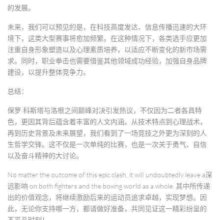
的发展。
未来，我们可以预见的是，在科技高度发达、信息传播迅速的大环
境下，这类大型赛事将愈加频繁。在这种情况下，各类选手应更加
注重自身形象塑造以及心理素质培养，以适应不断变化的新市场需
求。同时，职业拳击也需要借鉴其他领域成功经验，加强自身品牌
建设，以提升整体竞争力。
总结：
保罗·科斯塔与洛根之间巅峰对决引发热议，不仅因为二者各具特
色，更因其背后蕴含着丰富的人文内涵。从技术特点到心理战术，
再到历史背景及未来展望，我们看到了一场竞技之外更为深刻的人
生哲学交锋。这不仅是一次单纯的比赛，也是一次关于勇气、自信
以及奋斗精神的大讨论。
No matter the outcome of this epic clash, it will undoubtedly leave a深
远影响 on both fighters and the boxing world as a whole. 其中所传递
出的价值观念，将继续激励后来的运动员追求卓越，实现梦想。因
此，无论你支持哪一方，都请做好准备，共同见证这一精彩纷呈的
不平凡时刻！