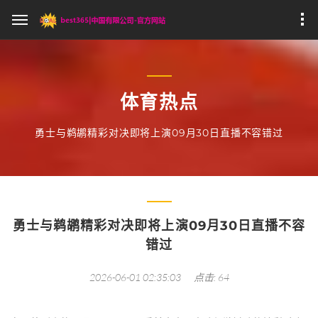
体育热点
勇士与鹈鹕精彩对决即将上演09月30日直播不容错过
勇士与鹈鹕精彩对决即将上演09月30日直播不容
错过
2026-06-01 02:35:03
点击: 64