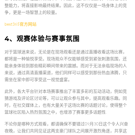
整能力，将直接影响最终结果。因此，这不仅仅是一场身体上的竞
争，更是一场智慧上的较量。
best365官方网站
4、观赛体验与赛事氛围
对于篮球迷来说，无论是在现场观看还是通过直播收看这场比赛，
都将是一种愉悦享受。现场观众不仅能够感受到紧张刺激氛围，还
能亲身体验到那些精彩瞬间带来的震撼。而对于无法亲临现场的人
来说，通过高清直播渠道，他们同样可以感受到那份热血沸腾，只
需坐在家中即可享受这一视觉盛宴。
此外，各大平台针对本场赛事推出了丰富多彩的互动活动，例如竞
猜游戏及评论区讨论等，可以让观众参与其中，提高观看乐趣。同
时，在社交媒体上，也有大量关于这场比赛的话题讨论，使得整个
篮球社区陷入热烈氛围之中，也增添了赛事更多话题性.
不论你是哪种方式观看，都请确保不要错过09月30日这个令人兴奋
夜晚，让我们共同见证这两支豪门球队之间展开激烈角逐，共享这